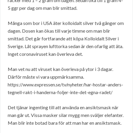
räcker med 1 – 2 gram om dagen. Sedan öka till 1 gram 4-
5 ggr per dag om man blir smittad.
Många som bor i USA äter kolloidalt silver två gånger om
dagen. Dosen kan ökas till varje timme om man blir
smittad. Det går fortfarande att köpa Kolloidalt Silver i
Sverige. Låt sprayen lufttorka sedan är den ofarlig att äta.
Inget coronaviruset kan överleva det.
Man vet nu att viruset kan överleva på ytor i 3 dagar.
Därför måste vi vara uppmärksamma.
https://www.expressen.se/tv/nyheter/har-hostar-anders-
tegnell-rakt-i-handerna-foljer-inte-det-egna-radet/
Det tjänar ingenting till att använda en ansiktsmask när
man går ut. Vissa masker silar mygg men sväljer elefanter.
Man blir inte botad bara för att man har en ansiktsmask.