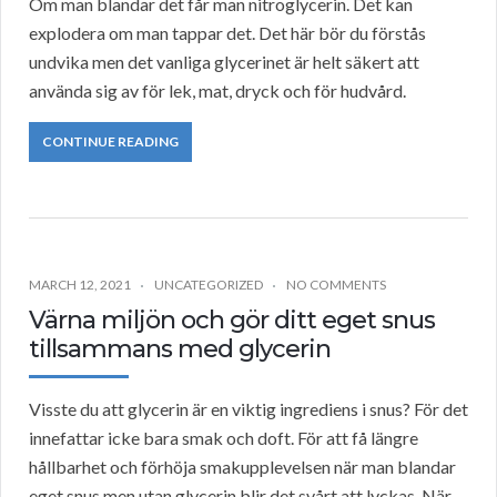
Om man blandar det får man nitroglycerin. Det kan
explodera om man tappar det. Det här bör du förstås
undvika men det vanliga glycerinet är helt säkert att
använda sig av för lek, mat, dryck och för hudvård.
CONTINUE READING
MARCH 12, 2021
UNCATEGORIZED
NO COMMENTS
Värna miljön och gör ditt eget snus
tillsammans med glycerin
Visste du att glycerin är en viktig ingrediens i snus? För det
innefattar icke bara smak och doft. För att få längre
hållbarhet och förhöja smakupplevelsen när man blandar
eget snus men utan glycerin blir det svårt att lyckas. När