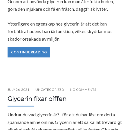
Genom att använda glycerin kan man återfukta huden,
göra den mjukare och få en fräsch, daggfrisk lyster.
Ytterligare en egenskap hos glycerin är att det kan
förbättra hudens barriärfunktion, vilket skyddar mot
skador orsakade av miljön.
CONTINUE READING
JULY 26, 2021
UNCATEGORIZED
NO COMMENTS
Glycerin fixar biffen
Undrar du vad glycerin är?” för att du har läst om detta
spännande ämne online. Glycerin är ett så kallat trevärdigt
alkohol och förekommer naturligt i olika fetter. Glycerin