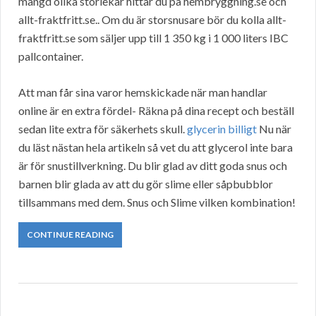
mängd olika storlekar hittar du på hembryggning.se och
allt-fraktfritt.se.. Om du är storsnusare bör du kolla allt-
fraktfritt.se som säljer upp till 1 350 kg i 1 000 liters IBC
pallcontainer.
Att man får sina varor hemskickade när man handlar
online är en extra fördel- Räkna på dina recept och beställ
sedan lite extra för säkerhets skull.
glycerin billigt
Nu när
du läst nästan hela artikeln så vet du att glycerol inte bara
är för snustillverkning. Du blir glad av ditt goda snus och
barnen blir glada av att du gör slime eller såpbubblor
tillsammans med dem. Snus och Slime vilken kombination!
CONTINUE READING