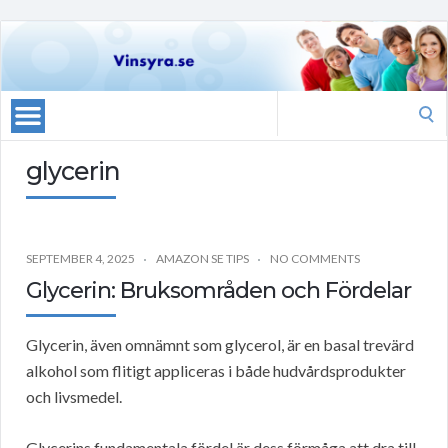
Search
for:
glycerin
SEPTEMBER 4, 2025
AMAZON SE TIPS
NO COMMENTS
Glycerin: Bruksområden och Fördelar
Glycerin, även omnämnt som glycerol, är en basal trevärd
alkohol som flitigt appliceras i både hudvårdsprodukter
och livsmedel.
Glycerins fundamentala fördel är dess förmåga att dra till