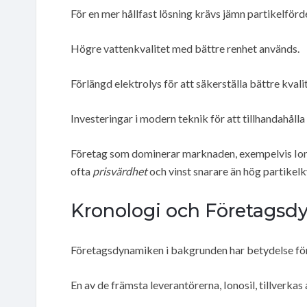
För en mer hållfast lösning krävs jämn partikelförd
Högre vattenkvalitet med bättre renhet används.
Förlängd elektrolys för att säkerställa bättre kval
Investeringar i modern teknik för att tillhandahåll
Företag som dominerar marknaden, exempelvis Ionos
ofta
prisvärdhet
och vinst snarare än hög partikelkv
Kronologi och Företagsd
Företagsdynamiken i bakgrunden har betydelse för u
En av de främsta leverantörerna, Ionosil, tillverkas 