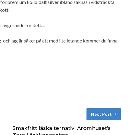
arför premium kolloidalt silver ibland saknas i vidsträckta
kott.
r avgörande för detta.
g, och jag är säker på att med lite letande kommer du finna
Next Post
Smakfritt läskalternativ: Aromhuset’s
Zero Läskkoncentrat