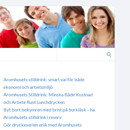
Search
for:
Aromhusets stilldrink: smart val för både
ekonomi och arbetsmiljö
Aromhusets Stilldrink: Minska Både Kostnad
och Arbete Runt Lunchdrycken
Byt bort bekymren med brist på burkläsk – ha
Aromhusets stilldrink i reserv
Gör dryckeserien unik med Aromhusets