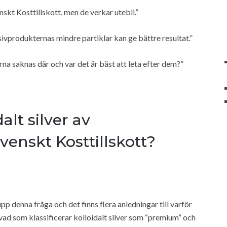
nskt Kosttillskott, men de verkar utebli.”
sivprodukternas mindre partiklar kan ge bättre resultat.”
a saknas där och var det är bäst att leta efter dem?”
alt silver av
enskt Kosttillskott?
pp denna fråga och det finns flera anledningar till varför
r vad som klassificerar kolloidalt silver som “premium” och