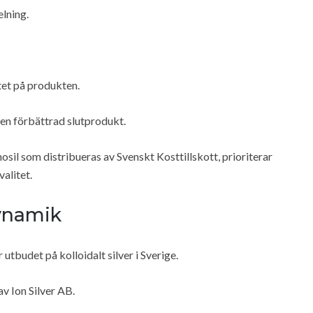
elning.
itet på produkten.
a en förbättrad slutprodukt.
il som distribueras av Svenskt Kosttillskott, prioriterar
alitet.
ynamik
tbudet på kolloidalt silver i Sverige.
av Ion Silver AB.