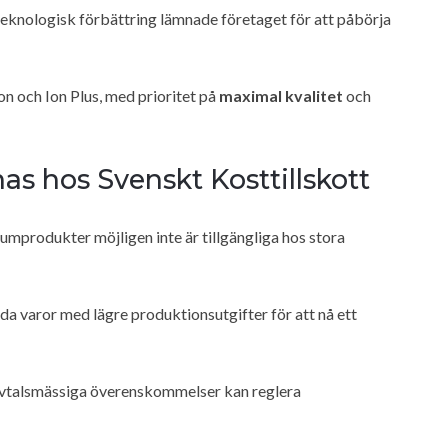
 teknologisk förbättring lämnade företaget för att påbörja
n och Ion Plus, med prioritet på
maximal kvalitet
och
s hos Svenskt Kosttillskott
miumprodukter möjligen inte är tillgängliga hos stora
uda varor med lägre produktionsutgifter för att nå ett
avtalsmässiga överenskommelser kan reglera