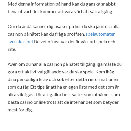
Med denna information på hand kan du ganska snabbt
bena ut vart det kommer att vara värt att sätta igång.
Om du ändå känner dig osäker på hur du ska jämföra alla
casinon på nätet kan du fråga proffsen.
spelautomater
svenska spel
De vet oftast var det är värt att spela och
inte.
Även om du har alla casinon på nätet tillgängliga måste du
göra ett aktivt val gällande var du ska spela. Kom ihåg
dina personliga krav och sök efter detta i informationen
som du får. Ett tips är att ha en egen lista med det som är
allra viktigast för att gallra bort sajter som utnämns som
bästa casino online trots att de inte har det som betyder
mest för dig.