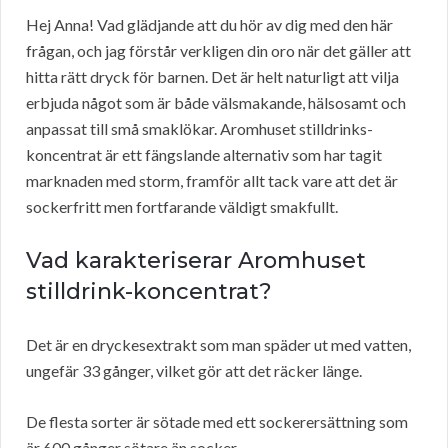
Hej Anna! Vad glädjande att du hör av dig med den här
frågan, och jag förstår verkligen din oro när det gäller att
hitta rätt dryck för barnen. Det är helt naturligt att vilja
erbjuda något som är både välsmakande, hälsosamt och
anpassat till små smaklökar. Aromhuset stilldrinks-
koncentrat är ett fängslande alternativ som har tagit
marknaden med storm, framför allt tack vare att det är
sockerfritt men fortfarande väldigt smakfullt.
Vad karakteriserar Aromhuset
stilldrink-koncentrat?
Det är en dryckesextrakt som man späder ut med vatten,
ungefär 33 gånger, vilket gör att det räcker länge.
De flesta sorter är sötade med ett sockerersättning som
är 600 gånger sötare än socker.