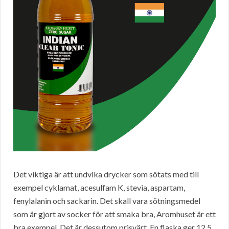
Det viktiga är att undvika drycker som sötats med till
exempel cyklamat, acesulfam K, stevia, aspartam,
fenylalanin och sackarin. Det skall vara sötningsmedel
som är gjort av socker för att smaka bra, Aromhuset är ett
bra exempel. Det är dessutom prisvärt. En flaska ger 12,5