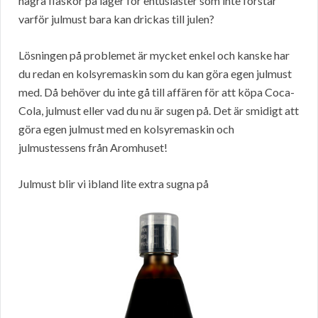
några flaskor på lager för entusiaster som inte förstår
varför julmust bara kan drickas till julen?
Lösningen på problemet är mycket enkel och kanske har
du redan en kolsyremaskin som du kan göra egen julmust
med. Då behöver du inte gå till affären för att köpa Coca-
Cola, julmust eller vad du nu är sugen på. Det är smidigt att
göra egen julmust med en kolsyremaskin och
julmustessens från Aromhuset!
Julmust blir vi ibland lite extra sugna på