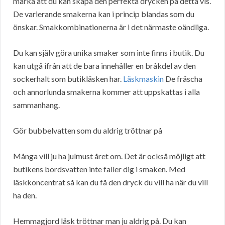
märka att du kan skapa den perfekta drycken på detta vis.
De varierande smakerna kan i princip blandas som du
önskar. Smakkombinationerna är i det närmaste oändliga.
Du kan själv göra unika smaker som inte finns i butik. Du
kan utgå ifrån att de bara innehåller en bråkdel av den
sockerhalt som butikläsken har.
Läskmaskin
De fräscha
och annorlunda smakerna kommer att uppskattas i alla
sammanhang.
Gör bubbelvatten som du aldrig tröttnar på
Många vill ju ha julmust året om. Det är också möjligt att
butikens bordsvatten inte faller dig i smaken. Med
läskkoncentrat så kan du få den dryck du vill ha när du vill
ha den.
Hemmagjord läsk tröttnar man ju aldrig på. Du kan