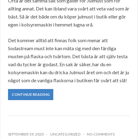
Ofta är det samma sak som gäller för Julmust som för
allting annat. Det kan ibland vara svårt att veta vad som är
bäst. Så är det både om du köper julmust i butik eller gör
egen i kolsyremaskin i hemmet lugna vrå.
Det kommer alltid att finnas folk som menar att
Sodastream must inte kan mäta sig med den färdiga
musten på flaska och tvärtom. Det bästa är att själv testa
vad du tycker är godast. En sak är säker, har du en
kolsyremaskin kan du dricka Julmust året om och det är ju
något som de vanliga flaskorna i butiken får svårt att slå!
CONTINUE READING
SEPTEMBER 19, 2020
UNCATEGORIZED
NO COMMENTS