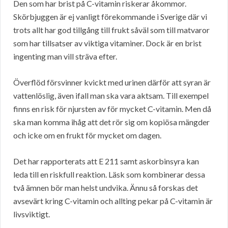
Den som har brist på C-vitamin riskerar åkommor.
Skörbjuggen är ej vanligt förekommande i Sverige där vi
trots allt har god tillgång till frukt såväl som till matvaror
som har tillsatser av viktiga vitaminer. Dock är en brist
ingenting man vill sträva efter.
Överflöd försvinner kvickt med urinen därför att syran är
vattenlöslig, även ifall man ska vara aktsam. Till exempel
finns en risk för njursten av för mycket C-vitamin. Men då
ska man komma ihåg att det rör sig om kopiösa mängder
och icke om en frukt för mycket om dagen.
Det har rapporterats att E 211 samt askorbinsyra kan
leda till en riskfull reaktion. Läsk som kombinerar dessa
två ämnen bör man helst undvika. Ännu så forskas det
avsevärt kring C-vitamin och allting pekar på C-vitamin är
livsviktigt.