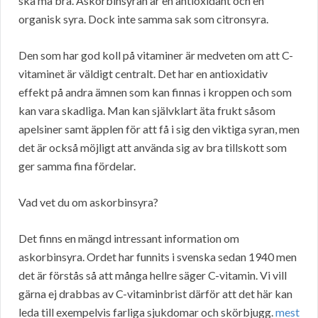
ska må bra. Askorbinsyran är en antioxidant och en
organisk syra. Dock inte samma sak som citronsyra.
Den som har god koll på vitaminer är medveten om att C-
vitaminet är väldigt centralt. Det har en antioxidativ
effekt på andra ämnen som kan finnas i kroppen och som
kan vara skadliga. Man kan självklart äta frukt såsom
apelsiner samt äpplen för att få i sig den viktiga syran, men
det är också möjligt att använda sig av bra tillskott som
ger samma fina fördelar.
Vad vet du om askorbinsyra?
Det finns en mängd intressant information om
askorbinsyra. Ordet har funnits i svenska sedan 1940 men
det är förstås så att många hellre säger C-vitamin. Vi vill
gärna ej drabbas av C-vitaminbrist därför att det här kan
leda till exempelvis farliga sjukdomar och skörbjugg.
mest