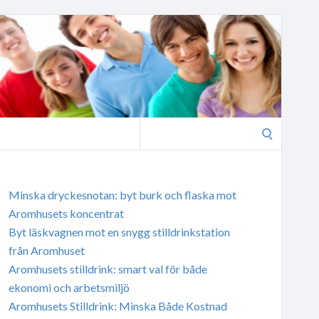
Search
for:
Minska dryckesnotan: byt burk och flaska mot
Aromhusets koncentrat
Byt läskvagnen mot en snygg stilldrinkstation
från Aromhuset
Aromhusets stilldrink: smart val för både
ekonomi och arbetsmiljö
Aromhusets Stilldrink: Minska Både Kostnad