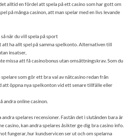
 det alltid en fördel att spela på ett casino som har gott om
ve spel på många casinon, att man spelar med en livs levande
så när du vill spela på sport
att ha allt spel på samma spelkonto. Alternativen till
tan insatser,
nte missa att få casinobonus utan omsättningskrav. Som du
e spelare som gör ett bra val av nätcasino redan från
att öppna nya spelkonton vid ett senare tillfälle eller
på andra online casinon.
 andra spelares recensioner. Fastän det i slutänden bara är
 casino, kan andra spelares åsikter ge dig bra casino info.
inot fungerar, hur kundservicen ser ut och om spelarna