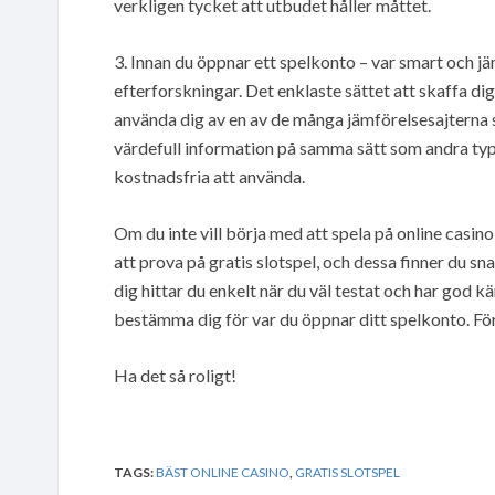
verkligen tycket att utbudet håller måttet.
3. Innan du öppnar ett spelkonto – var smart och j
efterforskningar. Det enklaste sättet att skaffa dig
använda dig av en av de många jämförelsesajterna s
värdefull information på samma sätt som andra type
kostnadsfria att använda.
Om du inte vill börja med att spela på online casin
att prova på gratis slotspel, och dessa finner du sn
dig hittar du enkelt när du väl testat och har god
bestämma dig för var du öppnar ditt spelkonto. Fö
Ha det så roligt!
TAGS:
BÄST ONLINE CASINO
,
GRATIS SLOTSPEL