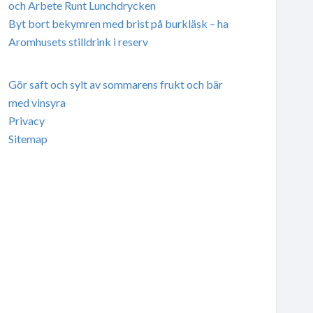
och Arbete Runt Lunchdrycken
Byt bort bekymren med brist på burkläsk – ha
Aromhusets stilldrink i reserv
Gör saft och sylt av sommarens frukt och bär
med vinsyra
Privacy
Sitemap