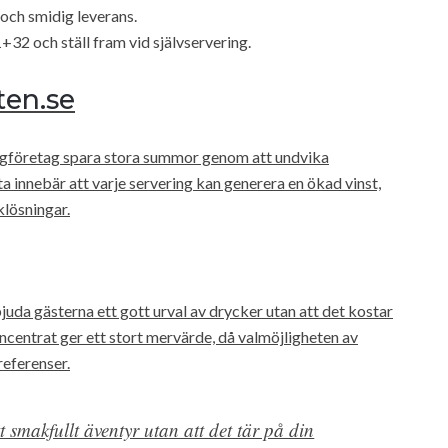
och smidig leverans.
+32 och ställ fram vid självservering.
ten.se
ngföretag spara stora summor genom att undvika
a innebär att varje servering kan generera en ökad vinst,
klösningar.
juda gästerna ett gott urval av drycker utan att det kostar
centrat ger ett stort mervärde, då valmöjligheten av
referenser.
 smakfullt äventyr utan att det tär på din