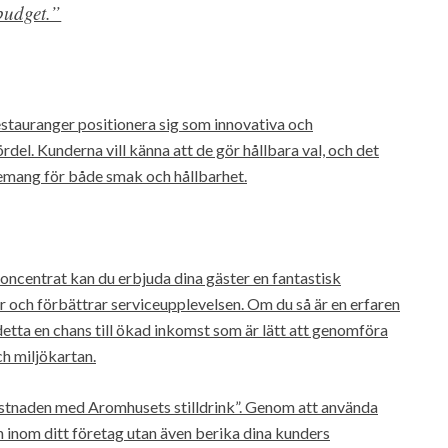
budget.”
tauranger positionera sig som innovativa och
del. Kunderna vill känna att de gör hållbara val, och det
gemang för både smak och hållbarhet.
ncentrat kan du erbjuda dina gäster en fantastisk
och förbättrar serviceupplevelsen. Om du så är en erfaren
detta en chans till ökad inkomst som är lätt att genomföra
h miljökartan.
ostnaden med Aromhusets stilldrink”. Genom att använda
 inom ditt företag utan även berika dina kunders