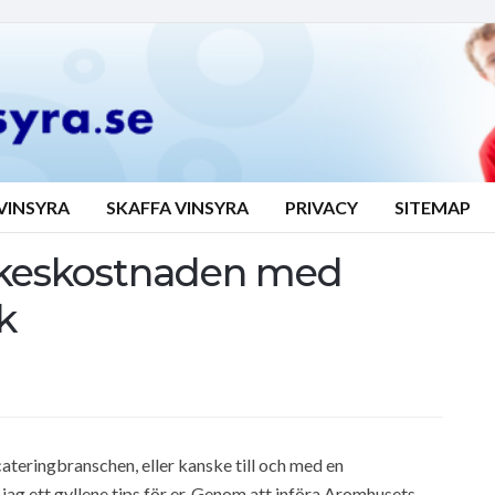
VINSYRA
SKAFFA VINSYRA
PRIVACY
SITEMAP
yckeskostnaden med
k
ateringbranschen, eller kanske till och med en
jag ett gyllene tips för er. Genom att införa Aromhusets