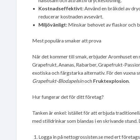
hälsosam och attraktiv dryckeslösning.
Kostnadseffektivt:
Använd en bråkdel av dryck
reducerar kostnaden avsevärt.
Miljövänligt:
Minskar behovet av flaskor och bur
Mest populära smaker att prova
När det kommer till smak, erbjuder Aromhuset en ri
Grapefrukt, Ananas, Rabarber, Grapefrukt-Passion
exotiska och färgstarka alternativ. För den vuxna
Grapefrukt-Blodapelsin
och
Fruktexplosion
.
Hur fungerar det för ditt företag?
Tanken är enkel: istället för att erbjuda traditionel
med stilldrinkar som blandas i en skrivande stund. 
Logga in på nettogrossisten.se med ert företag