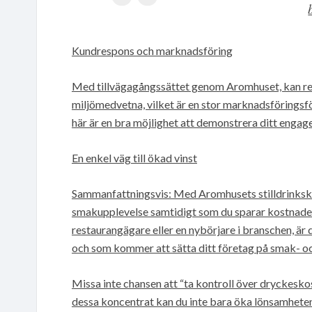
Kundrespons och marknadsföring
Med tillvägagångssättet genom Aromhuset, kan res
miljömedvetna, vilket är en stor marknadsföringsför
här är en bra möjlighet att demonstrera ditt enga
En enkel väg till ökad vinst
Sammanfattningsvis: Med Aromhusets stilldrinksko
smakupplevelse samtidigt som du sparar kostnader 
restaurangägare eller en nybörjare i branschen, är 
och som kommer att sätta ditt företag på smak- oc
Missa inte chansen att “ta kontroll över dryckesk
dessa koncentrat kan du inte bara öka lönsamheten