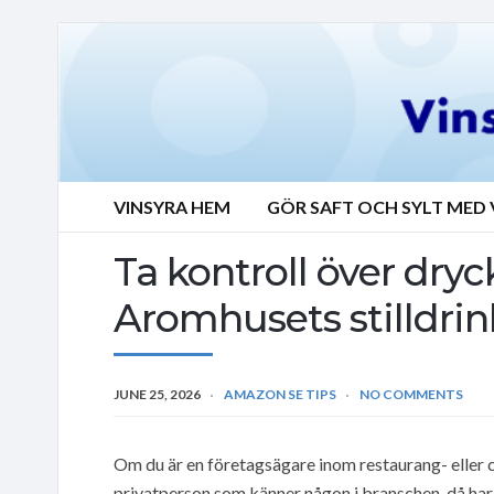
VINSYRA HEM
GÖR SAFT OCH SYLT MED 
Ta kontroll över dr
Aromhusets stilldrin
JUNE 25, 2026
AMAZON SE TIPS
NO COMMENTS
Om du är en företagsägare inom restaurang- eller c
privatperson som känner någon i branschen, då har 