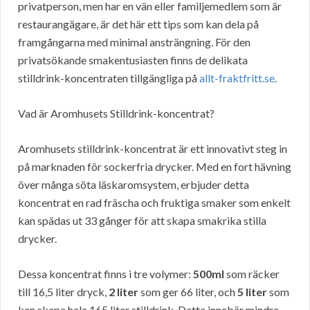
privatperson, men har en vän eller familjemedlem som är
restaurangägare, är det här ett tips som kan dela på
framgångarna med minimal ansträngning. För den
privatsökande smakentusiasten finns de delikata
stilldrink-koncentraten tillgängliga på
allt-fraktfritt.se
.
Vad är Aromhusets Stilldrink-koncentrat?
Aromhusets stilldrink-koncentrat är ett innovativt steg in
på marknaden för sockerfria drycker. Med en fort hävning
över många söta läskaromsystem, erbjuder detta
koncentrat en rad fräscha och fruktiga smaker som enkelt
kan spädas ut 33 gånger för att skapa smakrika stilla
drycker.
Dessa koncentrat finns i tre volymer:
500ml
som räcker
till 16,5 liter dryck,
2 liter
som ger 66 liter, och
5 liter
som
kan skapa hela 165 liter stilldrink. Detta innebär mindre