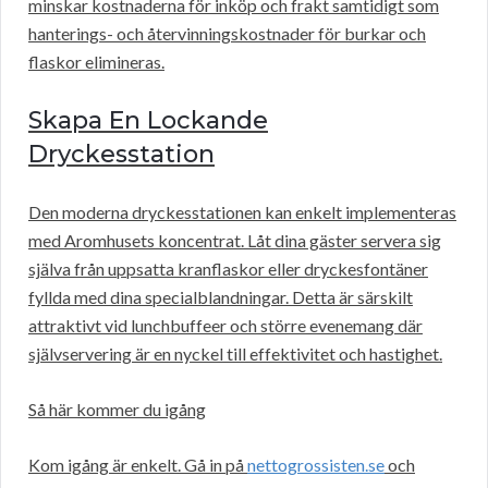
minskar kostnaderna för inköp och frakt samtidigt som
hanterings- och återvinningskostnader för burkar och
flaskor elimineras.
Skapa En Lockande
Dryckesstation
Den moderna dryckesstationen kan enkelt implementeras
med Aromhusets koncentrat. Låt dina gäster servera sig
själva från uppsatta kranflaskor eller dryckesfontäner
fyllda med dina specialblandningar. Detta är särskilt
attraktivt vid lunchbuffeer och större evenemang där
självservering är en nyckel till effektivitet och hastighet.
Så här kommer du igång
Kom igång är enkelt. Gå in på
nettogrossisten.se
och