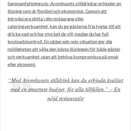
Sammanfattningsvis: Aromhusets stilldrinkar erbjuder en
lösning som är flexibel och ekonomisk. Genom att
introducera detta i din restaurang eller
cateringverksamhet, kan du ge gästerna fria tyglar till att
dricka vad och hur mycket de vill, medan du har full
kostnadskontroll. En sådan win-win-situation ger dig
möjligheten att välja den bästa lösningen för både gäster
och verksamhet, utan att behöva kompromissa på smak
eller ekonomi.
“Med Aromhusets stilldrink kan du erbjuda kvalitet
med en smartare budget, för alla tillfällen.” – En
nöjd restauratör