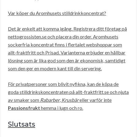
Var köper du Aromhusets stilldrinkkoncentrat?
Det är enkelt att komma igång. Registrera ditt företag på
nettogrossisten.se och placera din order. Aromhusets
sockerfria koncentrat finns i flertalet webshoppar som
allt-fraktfritt och Prisad. Varianterna erbjuder en hållbar
lösning som är lika god som den är ekonomisk, samtidigt
som den ger en modern kant till din servering.
För privatpersoner som blivit nyfikna, kan de köpa de
goda stilldrinkskoncentraten på allt-fraktfritt.se och njuta
av smaker som
Rabarber
,
Krusbär
eller varför inte
Passionsfrukt
hemma i lugn och ro.
Slutsats