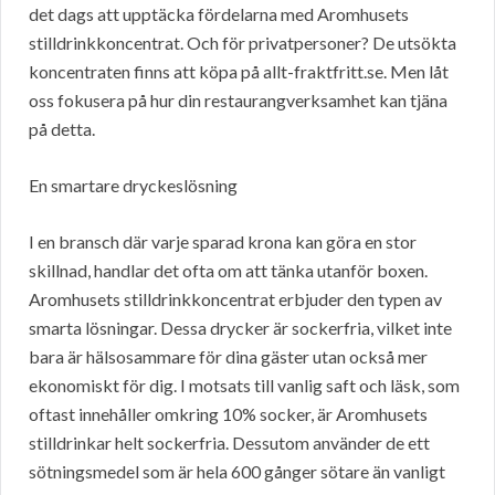
det dags att upptäcka fördelarna med Aromhusets
stilldrinkkoncentrat. Och för privatpersoner? De utsökta
koncentraten finns att köpa på allt-fraktfritt.se. Men låt
oss fokusera på hur din restaurangverksamhet kan tjäna
på detta.
En smartare dryckeslösning
I en bransch där varje sparad krona kan göra en stor
skillnad, handlar det ofta om att tänka utanför boxen.
Aromhusets stilldrinkkoncentrat erbjuder den typen av
smarta lösningar. Dessa drycker är sockerfria, vilket inte
bara är hälsosammare för dina gäster utan också mer
ekonomiskt för dig. I motsats till vanlig saft och läsk, som
oftast innehåller omkring 10% socker, är Aromhusets
stilldrinkar helt sockerfria. Dessutom använder de ett
sötningsmedel som är hela 600 gånger sötare än vanligt