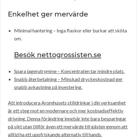
Enkelhet ger mervärde
Minimal hantering – Inga flaskor eller burkar att sköta
om.
Besök nettogrossisten.se
Spara lagerutrymme – Koncentraten tar mindre plats.
Snabb återbetalning – Minskad dryckeskostnad ger
snabb avkastning på investering.
Att introducera Aromhusets stilldrinkar i din verksamhet
är ett steg mot en modernare och mer kostnadseffektiv
drivning. Denna förändring innebär inte bara besparingar
på sikt utan tillför även ett mervärde till gästen genom att
alltid ha ett uppfriskande alternativ till hands.