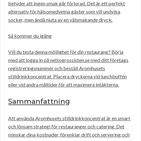
betyder att ingen smak går förlorad. Det är ett perfekt
alternativ för hälsomedvetna gäster som vill undvika
socker, men ändå njuta av en välsmakande dryck.
Så kommer du igång
Vill du testa denna möjlighet för din restaurang? Börja
med att logga in på nettogrossisten.se med ditt företags
registreringsnummer och beställ Aromhusets
stilldrinkkoncentrat. Placera dryckerna vid lunchbuffén
eller vid andra måltider för att maximera intäkterna.
Sammanfattning
Att använda Aromhusets stilldrinkkoncentrat är en smart
och lönsam strategi för restauranger och catering. Det
minskar dina kostnader, förenklar drift och servering och