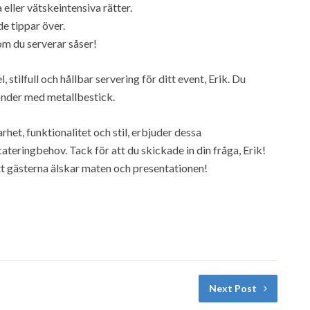
 eller vätskeintensiva rätter.
de tippar över.
 om du serverar såser!
 stilfull och hållbar servering för ditt event, Erik. Du
sönder med metallbestick.
et, funktionalitet och stil, erbjuder dessa
cateringbehov. Tack för att du skickade in din fråga, Erik!
tt gästerna älskar maten och presentationen!
Next Post