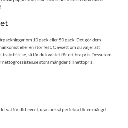
!
het
a förpackningar om 10 pack eller 50 pack. Det gör dem
mankomst eller en stor fest. Oavsett om du väljer att
fraktfritt.se, så får du kvalitet för ett bra pris. Dessutom,
 nettogrossisten.se stora mängder till nettopris.
n
kt val för ditt event, utan också perfekta för en mängd