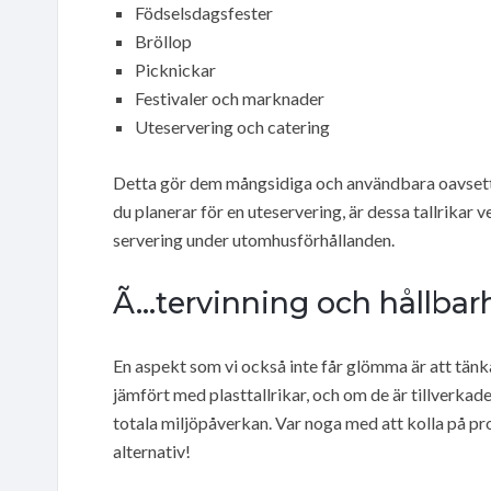
Födselsdagsfester
Bröllop
Picknickar
Festivaler och marknader
Uteservering och catering
Detta gör dem mångsidiga och användbara oavsett vi
du planerar för en uteservering, är dessa tallrikar
servering under utomhusförhållanden.
Ã…tervinning och hållbar
En aspekt som vi också inte får glömma är att tänka
jämfört med plasttallrikar, och om de är tillverkade
totala miljöpåverkan. Var noga med att kolla på pr
alternativ!