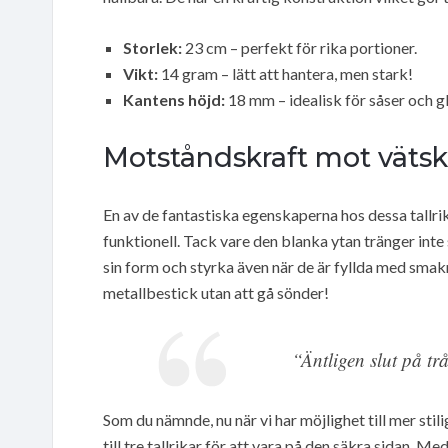
Storlek:
23 cm – perfekt för rika portioner.
Vikt:
14 gram – lätt att hantera, men stark!
Kantens höjd:
18 mm – idealisk för såser och gla
Motståndskraft mot vätsk
En av de fantastiska egenskaperna hos dessa tallrik
funktionell. Tack vare den blanka ytan tränger inte s
sin form och styrka även när de är fyllda med smakrik
metallbestick utan att gå sönder!
“Äntligen slut på tr
Som du nämnde, nu när vi har möjlighet till mer stili
till tre tallrikar för att vara på den säkra sidan. M