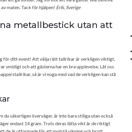
ta av maten. Tack för hjälpen!
Erik, Sverige
rna metallbestick utan att
ör ditt event! Att välja rätt tallrikar är verkligen viktigt,
gerar smidigt och att gästerna har en bra upplevelse. Låt oss
 papperstallrikar, så är vi noga med vad de verkligen kan stå
kar
m du säkerligen överväger, är inte bara stiliga utan också
äger endast 14 gram. Trots deras lätta vikt är de riktigt
 att de är utformade för att motstå vikning och brott.