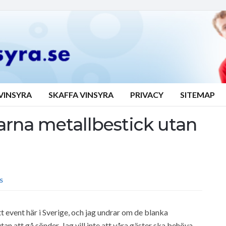
VINSYRA
SKAFFA VINSYRA
PRIVACY
SITEMAP
karna metallbestick utan
S
tt event här i Sverige, och jag undrar om de blanka
an att gå sönder. Jag vill inte att våra gäster ska behöva