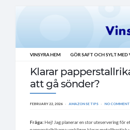
VINSYRA HEM
GÖR SAFT OCH SYLT MED 
Klarar papperstallri
att gå sönder?
FEBRUARY 22, 2026
AMAZON SE TIPS
NO COMMENT
Fråga:
Hej! Jag planerar en stor uteservering för e
papperstallrikarna verkligen klarar metallbestick ut