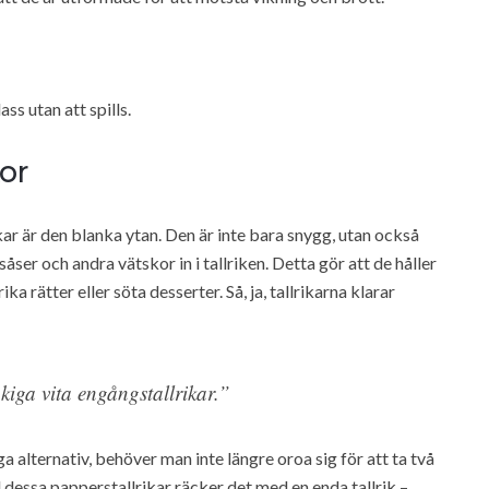
ss utan att spills.
or
ar är den blanka ytan. Den är inte bara snygg, utan också
åser och andra vätskor in i tallriken. Detta gör att de håller
a rätter eller söta desserter. Så, ja, tallrikarna klarar
åkiga vita engångstallrikar.”
ga alternativ, behöver man inte längre oroa sig för att ta två
ed dessa papperstallrikar räcker det med en enda tallrik –