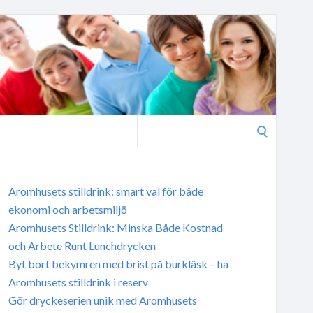
Search
for:
Aromhusets stilldrink: smart val för både
ekonomi och arbetsmiljö
Aromhusets Stilldrink: Minska Både Kostnad
och Arbete Runt Lunchdrycken
Byt bort bekymren med brist på burkläsk – ha
Aromhusets stilldrink i reserv
Gör dryckeserien unik med Aromhusets