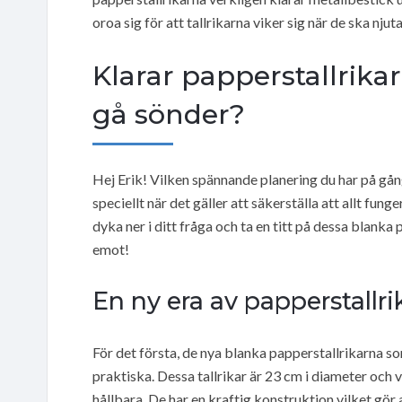
oroa sig för att tallrikarna viker sig när de ska nju
Klarar papperstallrika
gå sönder?
Hej Erik! Vilken spännande planering du har på gång f
speciellt när det gäller att säkerställa att allt fun
dyka ner i ditt fråga och ta en titt på dessa blanka
emot!
En ny era av papperstallri
För det första, de nya blanka papperstallrikarna so
praktiska. Dessa tallrikar är 23 cm i diameter och v
hållbara. De har en kraftig konstruktion vilket gör