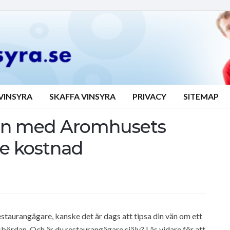
VINSYRA
SKAFFA VINSYRA
PRIVACY
SITEMAP
fén med Aromhusets
re kostnad
staurangägare, kanske det är dags att tipsa din vän om ett
sbördan. Och är du restaurangägare själv? Läs vidare för att