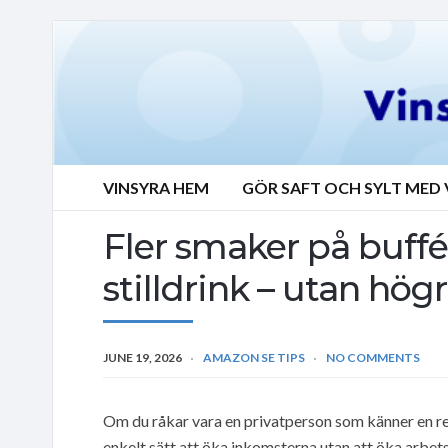
VINSYRA HEM
GÖR SAFT OCH SYLT MED 
Fler smaker på buf
stilldrink – utan hög
JUNE 19, 2026
AMAZON SE TIPS
NO COMMENTS
Om du råkar vara en privatperson som känner en re
enkelt sätt att öka inkomsterna utan att öka arbet