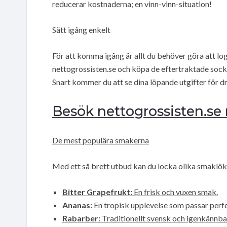
reducerar kostnaderna; en vinn-vinn-situation!
Sätt igång enkelt
För att komma igång är allt du behöver göra att lo
nettogrossisten.se och köpa de eftertraktade socker
Snart kommer du att se dina löpande utgifter för d
Besök nettogrossisten.se
De mest populära smakerna
Med ett så brett utbud kan du locka olika smaklökar
Bitter Grapefrukt:
En frisk och vuxen smak.
Ananas:
En tropisk upplevelse som passar perfe
Rabarber:
Traditionellt svensk och igenkännba