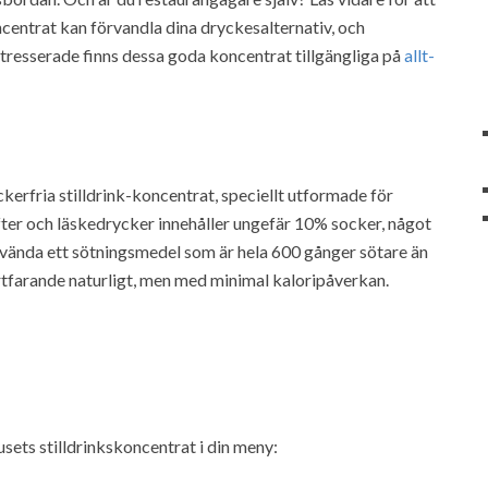
centrat kan förvandla dina dryckesalternativ, och
ntresserade finns dessa goda koncentrat tillgängliga på
allt-
kerfria stilldrink-koncentrat, speciellt utformade för
fter och läskedrycker innehåller ungefär 10% socker, något
vända ett sötningsmedel som är hela 600 gånger sötare än
ortfarande naturligt, men med minimal kaloripåverkan.
ets stilldrinkskoncentrat i din meny: