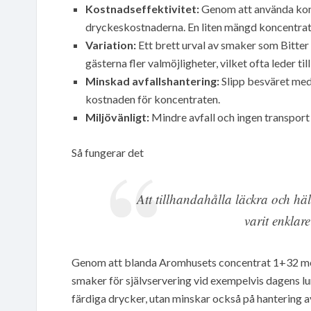
Kostnadseffektivitet:
Genom att använda konc
dryckeskostnaderna. En liten mängd koncentrat r
Variation:
Ett brett urval av smaker som Bitte
gästerna fler valmöjligheter, vilket ofta leder til
Minskad avfallshantering:
Slipp besväret med 
kostnaden för koncentraten.
Miljövänligt:
Mindre avfall och ingen transport
Så fungerar det
Att tillhandahålla läckra och hä
varit enklar
Genom att blanda Aromhusets concentrat 1+32 med 
smaker för självservering vid exempelvis dagens lu
färdiga drycker, utan minskar också på hantering 