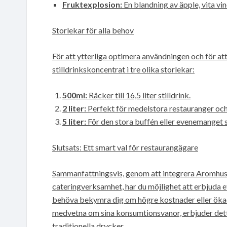
Fruktexplosion:
En blandning av äpple, vita vi
Storlekar för alla behov
För att ytterliga optimera användningen och för at
stilldrinkskoncentrat i tre olika storlekar:
500ml:
Räcker till 16,5 liter stilldrink.
2 liter:
Perfekt för medelstora restauranger och 
5 liter:
För den stora buffén eller evenemanget s
Slutsats: Ett smart val för restaurangägare
Sammanfattningsvis, genom att integrera Aromhusets
cateringverksamhet, har du möjlighet att erbjuda e
behöva bekymra dig om högre kostnader eller ökade
medvetna om sina konsumtionsvanor, erbjuder detta
traditionella drycker.