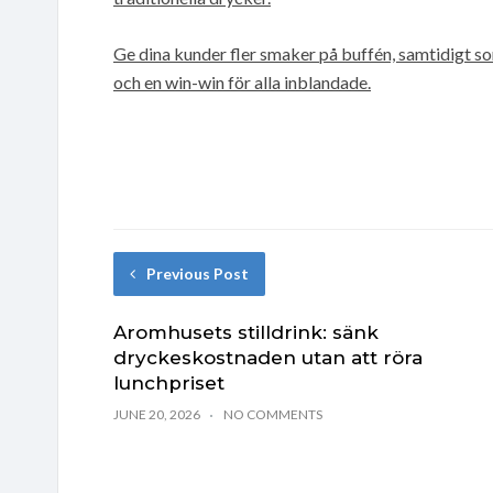
Ge dina kunder fler smaker på buffén, samtidigt so
och en win-win för alla inblandade.
Previous Post
Aromhusets stilldrink: sänk
dryckeskostnaden utan att röra
lunchpriset
JUNE 20, 2026
NO COMMENTS