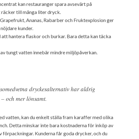
entrat kan restauranger spara avsevärt på
äcker till många liter dryck.
r Grapefrukt, Ananas, Rabarber och Fruktexplosion ger
l nöjdare kunder.
att hantera flaskor och burkar. Bara detta kan täcka
 av tungt vatten innebär mindre miljöpåverkan.
lsomedvetna dryckesalternativ har aldrig
e – och mer lönsamt.
vatten, kan du enkelt ställa fram karaffer med olika
nch. Detta minskar inte bara kostnaderna för inköp av
av förpackningar. Kunderna får goda drycker, och du