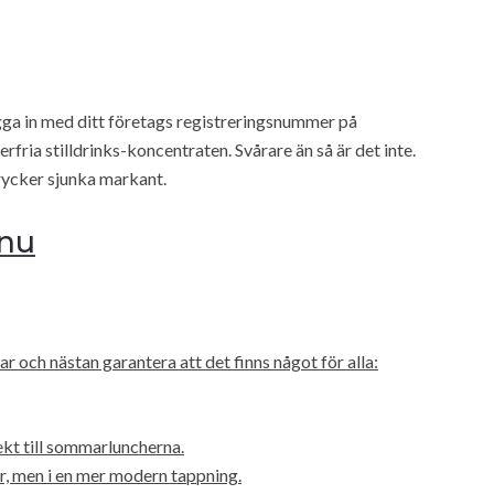
gga in med ditt företags registreringsnummer på
fria stilldrinks-koncentraten. Svårare än så är det inte.
rycker sjunka markant.
 nu
 och nästan garantera att det finns något för alla:
kt till sommarluncherna.
r, men i en mer modern tappning.