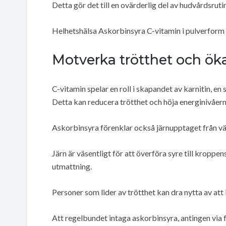
Detta gör det till en ovärderlig del av hudvårdsrutin
Helhetshälsa Askorbinsyra C-vitamin i pulverform är
Motverka trötthet och ök
C-vitamin spelar en roll i skapandet av karnitin, en 
Detta kan reducera trötthet och höja energinivåerna, 
Askorbinsyra förenklar också järnupptaget från vä
Järn är väsentligt för att överföra syre till kroppen
utmattning.
Personer som lider av trötthet kan dra nytta av att 
Att regelbundet intaga askorbinsyra, antingen via