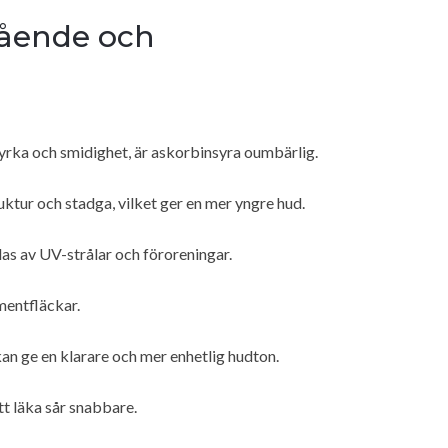
ående och
styrka och smidighet, är askorbinsyra oumbärlig.
ktur och stadga, vilket ger en mer yngre hud.
s av UV-strålar och föroreningar.
gmentfläckar.
n ge en klarare och mer enhetlig hudton.
att läka sår snabbare.