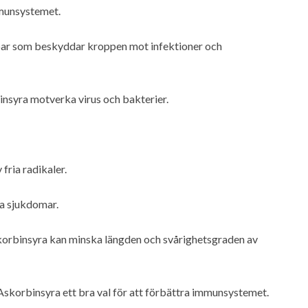
mmunsystemet.
par som beskyddar kroppen mot infektioner och
nsyra motverka virus och bakterier.
fria radikaler.
ka sjukdomar.
askorbinsyra kan minska längden och svårighetsgraden av
Askorbinsyra ett bra val för att förbättra immunsystemet.