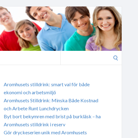
Search
for:
Aromhusets stilldrink: smart val för både
ekonomi och arbetsmiljö
Aromhusets Stilldrink: Minska Både Kostnad
och Arbete Runt Lunchdrycken
Byt bort bekymren med brist på burkläsk – ha
Aromhusets stilldrink i reserv
Gör dryckeserien unik med Aromhusets