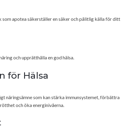
k som apotea säkerställer en säker och pålitlig källa för ditt
 näring och upprätthålla en god hälsa.
n för Hälsa
ktigt näringsämne som kan stärka immunsystemet, förbättra
rötthet och öka energinivåerna.
t