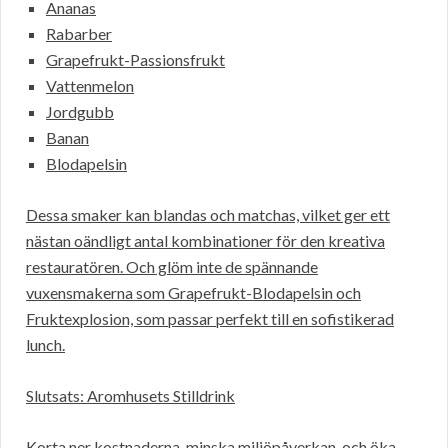
Ananas
Rabarber
Grapefrukt-Passionsfrukt
Vattenmelon
Jordgubb
Banan
Blodapelsin
Dessa smaker kan blandas och matchas, vilket ger ett
nästan oändligt antal kombinationer för den kreativa
restauratören. Och glöm inte de spännande
vuxensmakerna som Grapefrukt-Blodapelsin och
Fruktexplosion, som passar perfekt till en sofistikerad
lunch.
Slutsats: Aromhusets Stilldrink
Korta ner kostnaderna, minska miljöpåverkan, och öka