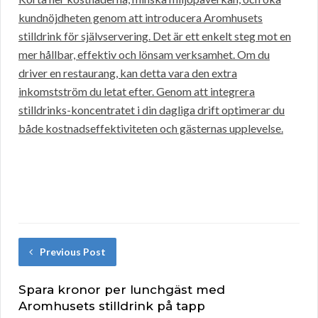
kundnöjdheten genom att introducera Aromhusets
stilldrink för självservering. Det är ett enkelt steg mot en
mer hållbar, effektiv och lönsam verksamhet. Om du
driver en restaurang, kan detta vara den extra
inkomstström du letat efter. Genom att integrera
stilldrinks-koncentratet i din dagliga drift optimerar du
både kostnadseffektiviteten och gästernas upplevelse.
Previous Post
Spara kronor per lunchgäst med
Aromhusets stilldrink på tapp