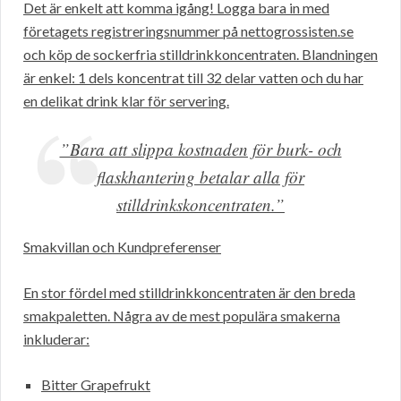
Det är enkelt att komma igång! Logga bara in med
företagets registreringsnummer på nettogrossisten.se
och köp de sockerfria stilldrinkkoncentraten. Blandningen
är enkel: 1 dels koncentrat till 32 delar vatten och du har
en delikat drink klar för servering.
”Bara att slippa kostnaden för burk- och
flaskhantering betalar alla för
stilldrinkskoncentraten.”
Smakvillan och Kundpreferenser
En stor fördel med stilldrinkkoncentraten är den breda
smakpaletten. Några av de mest populära smakerna
inkluderar:
Bitter Grapefrukt