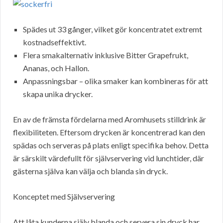
Spädes ut 33 gånger, vilket gör koncentratet extremt
kostnadseffektivt.
Flera smakalternativ inklusive Bitter Grapefrukt,
Ananas, och Hallon.
Anpassningsbar – olika smaker kan kombineras för att
skapa unika drycker.
En av de främsta fördelarna med Aromhusets stilldrink är
flexibiliteten. Eftersom drycken är koncentrerad kan den
spädas och serveras på plats enligt specifika behov. Detta
är särskilt värdefullt för självservering vid lunchtider, där
gästerna själva kan välja och blanda sin dryck.
Konceptet med Självservering
Att låta kunderna själv blanda och servera sin dryck har