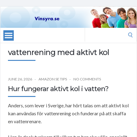
Search
for:
vattenrening med aktivt kol
JUNE 26, 2026
AMAZON SE TIPS
NO COMMENTS
Hur fungerar aktivt kol i vatten?
Anders, som lever i Sverige, har hört talas om att aktivt kol
kan användas för vattenrening och funderar på att skaffa
en vattenrenare.
Han är dock tveksam till vilken typ han ska välja, speciellt