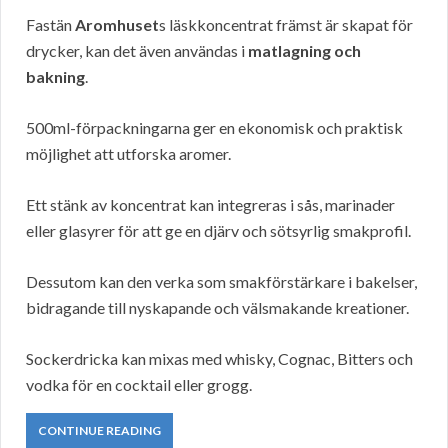
Fastän
Aromhuset
s läskkoncentrat främst är skapat för
drycker, kan det även användas i
matlagning och
bakning
.
500ml-förpackningarna ger en ekonomisk och praktisk
möjlighet att utforska aromer.
Ett stänk av koncentrat kan integreras i sås, marinader
eller glasyrer för att ge en djärv och sötsyrlig smakprofil.
Dessutom kan den verka som smakförstärkare i bakelser,
bidragande till nyskapande och välsmakande kreationer.
Sockerdricka kan mixas med whisky, Cognac, Bitters och
vodka för en cocktail eller grogg.
CONTINUE READING