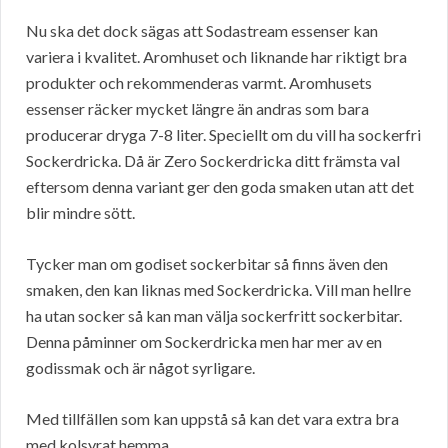
Nu ska det dock sägas att Sodastream essenser kan
variera i kvalitet. Aromhuset och liknande har riktigt bra
produkter och rekommenderas varmt. Aromhusets
essenser räcker mycket längre än andras som bara
producerar dryga 7-8 liter. Speciellt om du vill ha sockerfri
Sockerdricka. Då är Zero Sockerdricka ditt främsta val
eftersom denna variant ger den goda smaken utan att det
blir mindre sött.
Tycker man om godiset sockerbitar så finns även den
smaken, den kan liknas med Sockerdricka. Vill man hellre
ha utan socker så kan man välja sockerfritt sockerbitar.
Denna påminner om Sockerdricka men har mer av en
godissmak och är något syrligare.
Med tillfällen som kan uppstå så kan det vara extra bra
med kolsyrat hemma.