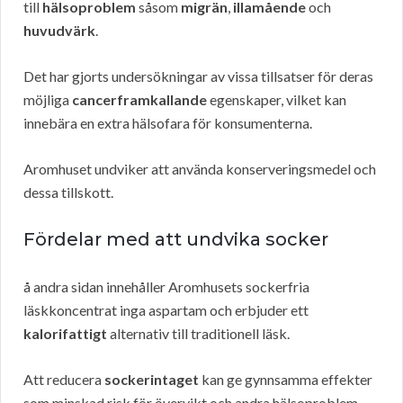
till
hälsoproblem
såsom
migrän
,
illamående
och
huvudvärk
.
Det har gjorts undersökningar av vissa tillsatser för deras
möjliga
cancerframkallande
egenskaper, vilket kan
innebära en extra hälsofara för konsumenterna.
Aromhuset undviker att använda konserveringsmedel och
dessa tillskott.
Fördelar med att undvika socker
å andra sidan innehåller Aromhusets sockerfria
läskkoncentrat inga aspartam och erbjuder ett
kalorifattigt
alternativ till traditionell läsk.
Att reducera
sockerintaget
kan ge gynnsamma effekter
som minskad risk för övervikt och andra hälsoproblem