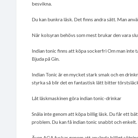
besvikna.
Du kan bunkra läsk. Det finns andra sätt. Man använd
När kolsyran behövs som mest brukar den vara slut
Indian tonic finns att köpa sockerfri Om man inte 
Bjuda på Gin.
Indian Tonic är en mycket stark smak och en drinkm
styrka så blir det en fantastisk lätt bitter törsts
Låt läskmaskinen göra indian tonic-drinkar
Snåla inte genom att köpa billig läsk. Du får ett b
problem. Du kan få indian tonic snabbt och enkelt.
Även AGA fuskar genom att använda billigt sötnin