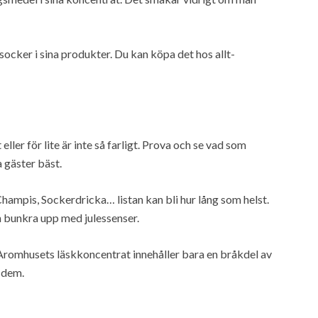
socker i sina produkter. Du kan köpa det hos allt-
 eller för lite är inte så farligt. Prova och se vad som
 gäster bäst.
hampis, Sockerdricka… listan kan bli hur lång som helst.
n bunkra upp med julessenser.
romhusets läskkoncentrat innehåller bara en bråkdel av
r dem.