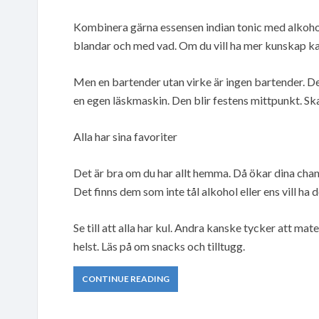
Kombinera gärna essensen indian tonic med alkoho
blandar och med vad. Om du vill ha mer kunskap kan 
Men en bartender utan virke är ingen bartender. D
en egen läskmaskin. Den blir festens mittpunkt. S
Alla har sina favoriter
Det är bra om du har allt hemma. Då ökar dina chan
Det finns dem som inte tål alkohol eller ens vill ha d
Se till att alla har kul. Andra kanske tycker att ma
helst. Läs på om snacks och tilltugg.
CONTINUE READING