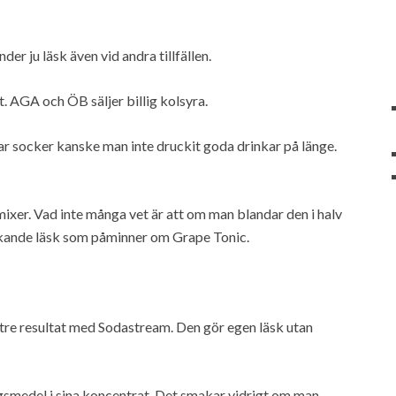
er ju läsk även vid andra tillfällen.
. AGA och ÖB säljer billig kolsyra.
tar socker kanske man inte druckit goda drinkar på länge.
ixer. Vad inte många vet är att om man blandar den i halv
läckande läsk som påminner om Grape Tonic.
ättre resultat med Sodastream. Den gör egen läsk utan
gsmedel i sina koncentrat. Det smakar vidrigt om man