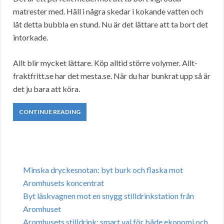
matrester med. Häll i några skedar i kokande vatten och
låt detta bubbla en stund. Nu är det lättare att ta bort det
intorkade.
Allt blir mycket lättare. Köp alltid större volymer. Allt-
fraktfritt.se har det mesta.se. När du har bunkrat upp så är
det ju bara att köra.
CONTINUE READING
Minska dryckesnotan: byt burk och flaska mot
Aromhusets koncentrat
Byt läskvagnen mot en snygg stilldrinkstation från
Aromhuset
Aromhusets stilldrink: smart val för både ekonomi och