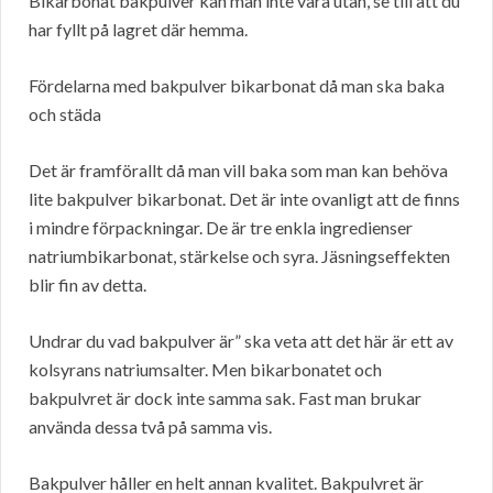
Bikarbonat bakpulver kan man inte vara utan, se till att du
har fyllt på lagret där hemma.
Fördelarna med bakpulver bikarbonat då man ska baka
och städa
Det är framförallt då man vill baka som man kan behöva
lite bakpulver bikarbonat. Det är inte ovanligt att de finns
i mindre förpackningar. De är tre enkla ingredienser
natriumbikarbonat, stärkelse och syra. Jäsningseffekten
blir fin av detta.
Undrar du vad bakpulver är” ska veta att det här är ett av
kolsyrans natriumsalter. Men bikarbonatet och
bakpulvret är dock inte samma sak. Fast man brukar
använda dessa två på samma vis.
Bakpulver håller en helt annan kvalitet. Bakpulvret är