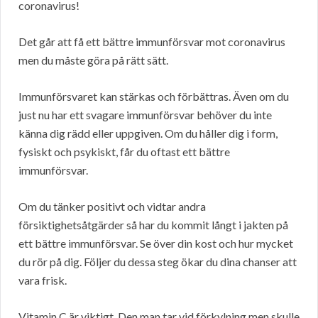
coronavirus!
Det går att få ett bättre immunförsvar mot coronavirus
men du måste göra på rätt sätt.
Immunförsvaret kan stärkas och förbättras. Även om du
just nu har ett svagare immunförsvar behöver du inte
känna dig rädd eller uppgiven. Om du håller dig i form,
fysiskt och psykiskt, får du oftast ett bättre
immunförsvar.
Om du tänker positivt och vidtar andra
försiktighetsåtgärder så har du kommit långt i jakten på
ett bättre immunförsvar. Se över din kost och hur mycket
du rör på dig. Följer du dessa steg ökar du dina chanser att
vara frisk.
Vitamin C är viktigt. Den man tar vid förkylning men skulle