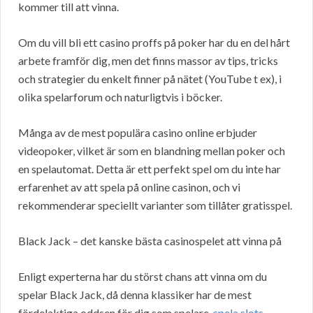
kommer till att vinna.
Om du vill bli ett casino proffs på poker har du en del hårt
arbete framför dig, men det finns massor av tips, tricks
och strategier du enkelt finner på nätet (YouTube t ex), i
olika spelarforum och naturligtvis i böcker.
Många av de mest populära casino online erbjuder
videopoker, vilket är som en blandning mellan poker och
en spelautomat. Detta är ett perfekt spel om du inte har
erfarenhet av att spela på online casinon, och vi
rekommenderar speciellt varianter som tillåter gratisspel.
Black Jack – det kanske bästa casinospelet att vinna på
Enligt experterna har du störst chans att vinna om du
spelar Black Jack, då denna klassiker har de mest
fördelaktiga oddsen för dig som spelare.
spela slots