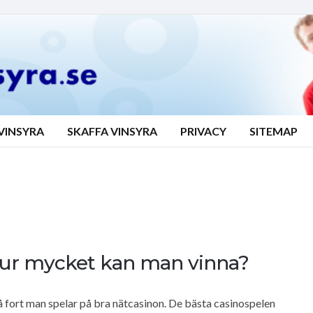
VINSYRA
SKAFFA VINSYRA
PRIVACY
SITEMAP
hur mycket kan man vinna?
 så fort man spelar på bra nätcasinon. De bästa casinospelen