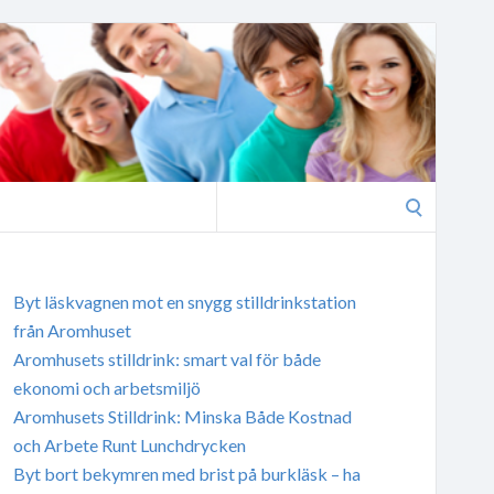
Search
for:
Byt läskvagnen mot en snygg stilldrinkstation
från Aromhuset
Aromhusets stilldrink: smart val för både
ekonomi och arbetsmiljö
Aromhusets Stilldrink: Minska Både Kostnad
och Arbete Runt Lunchdrycken
Byt bort bekymren med brist på burkläsk – ha