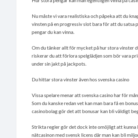
Hur stora pengar kan man egentligen vinna på casi
Nu måste vi vara realistiska och påpeka att du kna
vinsten på en progressiv slot bara för att du satsa
pengar du kan vinna.
Om du tänker allt för mycket på hur stora vinster
riskerar du att förlora spelglädjen som bör vara pr
under sin jakt på jackpots.
Du hittar stora vinster även hos svenska casino
Vissa spelare menar att svenska casino har för mån
Som du kanske redan vet kan man bara få en bonus
casinobolag gör det att bonusar kan bli väldigt be
Strikta regler gör det dock inte omöjligt att kunn
nätcasinon med svensk licens där man kan bli milj