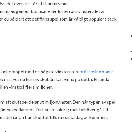
ävs det även tur för att kunna vinna.
untras genom bonusar eller löften om vinster, det är
er du såklart att det finns spel som är väldigt populära tack
r jackpotspel med de högsta vinsterna.
mobil casinobonus
en så vet du hur mycket du kan vinna på detta. En enda
l en vinst på flera miljoner.
att slutspel delar ut miljonvinster. Den här typen av spel
d jämna mellanrum. Du kanske aldrig mer behöver gå till
erna du har på bankkontot tills din sista dag är kommen.