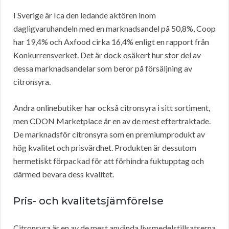
I Sverige är Ica den ledande aktören inom
dagligvaruhandeln med en marknadsandel på 50,8%, Coop
har 19,4% och Axfood cirka 16,4% enligt en rapport från
Konkurrensverket. Det är dock osäkert hur stor del av
dessa marknadsandelar som beror på försäljning av
citronsyra.
Andra onlinebutiker har också citronsyra i sitt sortiment,
men CDON Marketplace är en av de mest eftertraktade.
De marknadsför citronsyra som en premiumprodukt av
hög kvalitet och prisvärdhet. Produkten är dessutom
hermetiskt förpackad för att förhindra fuktupptag och
därmed bevara dess kvalitet.
Pris- och kvalitetsjämförelse
Citronsyra är en av de mest använda livsmedelstillsatserna