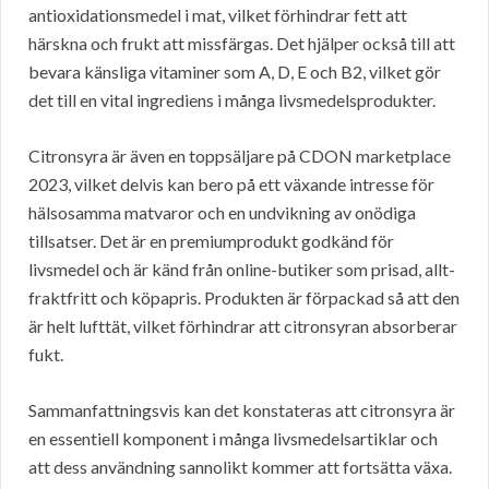
antioxidationsmedel i mat, vilket förhindrar fett att
härskna och frukt att missfärgas. Det hjälper också till att
bevara känsliga vitaminer som A, D, E och B2, vilket gör
det till en vital ingrediens i många livsmedelsprodukter.
Citronsyra är även en toppsäljare på CDON marketplace
2023, vilket delvis kan bero på ett växande intresse för
hälsosamma matvaror och en undvikning av onödiga
tillsatser. Det är en premiumprodukt godkänd för
livsmedel och är känd från online-butiker som prisad, allt-
fraktfritt och köpapris. Produkten är förpackad så att den
är helt lufttät, vilket förhindrar att citronsyran absorberar
fukt.
Sammanfattningsvis kan det konstateras att citronsyra är
en essentiell komponent i många livsmedelsartiklar och
att dess användning sannolikt kommer att fortsätta växa.